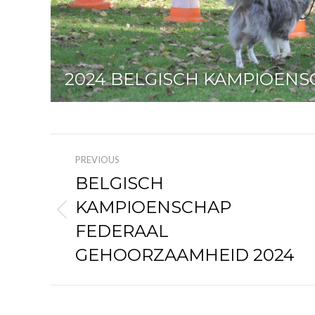
2024 BELGISCH KAMPIOENS
ALBUM
PREVIOUS
NAVIGATION
BELGISCH
KAMPIOENSCHAP
Previous
FEDERAAL
album:
GEHOORZAAMHEID 2024