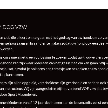
Y DOG VZW
een club die u leert om te gaan met het gedrag van uw hond, om zo va
een gehoorzaam en braaf dier te maken zodat uw hond ook een deel 
 worden .
is om samen met u een oplossing te zoeken zodat uw trouwe viervoe
pshond kan zijn waar iedereen van het gezin mee om kan gaan. Wij 
ocialisatie zodat je ook eens een terrasje kan bezoeken en uw hond 
toe kan nemen.
ners zijn allen opgeleid, verscheidene zijn geschoold en hebben ook 
an instructeur. Wij zijn aangesloten bij het verbond VOE vzw dat te
 door Sport Vlaanderen.
unnen kinderen vanaf 12 jaar deelnemen aan de lessen, mits eerst een