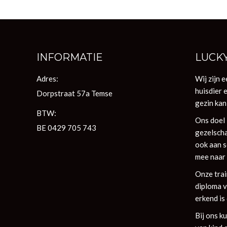
INFORMATIE
LUCK
Adres:
Wij zijn 
huisdier 
Dorpstraat 57a Temse
gezin kan
BTW:
Ons doel 
BE 0429 705 743
gezelscha
ook aan s
mee naar 
Onze trai
diploma v
erkend is
Bij ons k