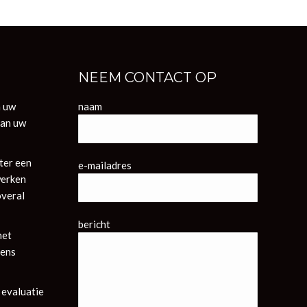
NEEM CONTACT OP
n uw
naam
van uw
ter een
e-mailadres
werken
overal
bericht
het
vens
 evaluatie