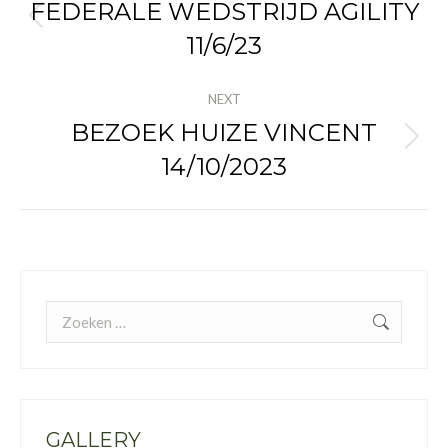
NAVIGATION
FEDERALE WEDSTRIJD AGILITY
Previous
11/6/23
album:
NEXT
BEZOEK HUIZE VINCENT
Next
14/10/2023
album:
Search:
GALLERY